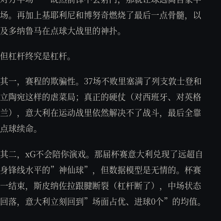
场。再加上基耶利尼和博努奇燃烧了最后一点骨髓，以
及多纳鲁马在点球大战里的神扑。
但杠杆终究是杠杆。
其一，赛程的欺骗性。37场不败里塞满了列支敦士登和
立陶宛这样的虐菜局；真正的硬仗（对西班牙、对英格
兰），意大利在运动战里依然解决不了战斗，最后全靠
点球续命。
其二，xG不会陪你演戏。那届杯赛意大利兑现了远超自
身锋线水平的”神仙球”，但数据模型是无情的。杯赛
一结束，斯皮纳佐拉跟腱断裂（杠杆断了），中场状态
回落，意大利立刻回到”场面占优、进球0个”的均值。