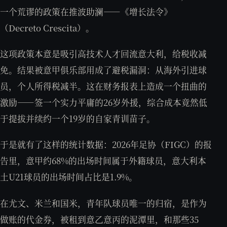
一个荒谬的政策在推波助澜——《增长法令》
（Decreto Crescita）。
这项政策本意是吸引高技术人才回流意大利，给税收减
免。结果被意甲俱乐部用成了避税漏洞：从海外引进球
员，个人所得税减半。这在财务报表上造成一个扭曲的
激励——签一个实力平庸的26岁外援，综合成本竟然低
于提拔并续约一个19岁的自家青训苗子。
于是就有了这样的统计数据：2026年足协（FIGC）的报
告里，意甲约68%的出场时间属于外籍球员，意大利本
土U21球员的出场时间占比是1.9%。
在尤文、米兰和国米，青年队球员唯一的归宿，是作为
做账的代金券，被租到意乙意丙的泥潭里，和那些35