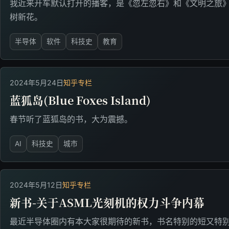
我近来开车默认打开的播客，是《忽左忽右》和《文明之旅
树新花。
半导体
软件
科技史
教育
2024年5月24日
知乎专栏
蓝狐岛(Blue Foxes Island)
春节听了蓝狐岛的书，大为震撼。
AI
科技史
城市
2024年5月12日
知乎专栏
新书-关于ASML光刻机的权力斗争内幕
最近半导体圈内有本大家很期待的新书，书名特别的短又特