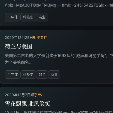
\\biz=MzA3OTQxMTM3Mg==&mid=2451542272&idx=1&s
半导体
科技史
商业
2020年12月25日
知乎专栏
荷兰与美国
美国第二古老的大学是创建于1693年的“威廉和玛丽学院”，它的
为全美第四名。
半导体
科技史
教育
商业
2020年12月7日
知乎专栏
雪花飘飘 北风笑笑
12月3日，当红炸子鸡雪花公司Snowflake宣布上个财季