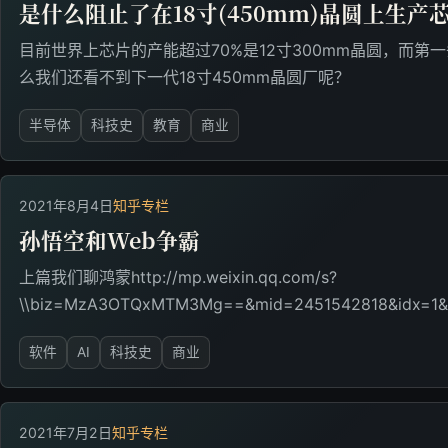
是什么阻止了在18寸(450mm)晶圆上生产
目前世界上芯片的产能超过70%是12寸300mm晶圆，而第一
么我们还看不到下一代18寸450mm晶圆厂呢？
半导体
科技史
教育
商业
2021年8月4日
知乎专栏
孙悟空和Web争霸
上篇我们聊鸿蒙http://mp.weixin.qq.com/s?
\\biz=MzA3OTQxMTM3Mg==&mid=2451542818&idx=1&sn
软件
AI
科技史
商业
2021年7月2日
知乎专栏